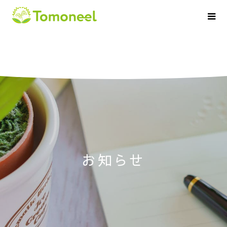
お
知
ら
せ