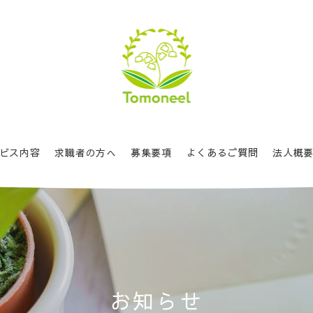
ビス内容
求職者の方へ
募集要項
よくあるご質問
法人概
お
知
ら
せ