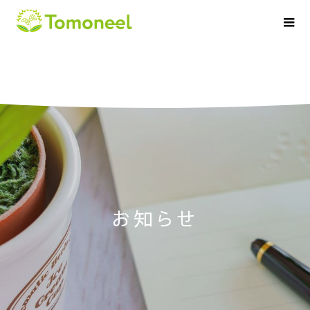
お
知
ら
せ