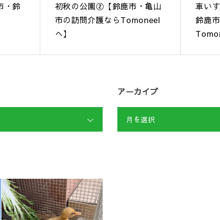
市・鈴
初秋の公園②【鈴鹿市・亀山
車い
市の訪問介護ならTomoneel
鈴鹿
へ】
Tomo
アーカイブ
月を選択