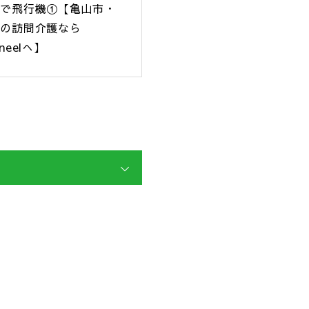
すで飛行機①【亀山市・
市の訪問介護なら
neelへ】