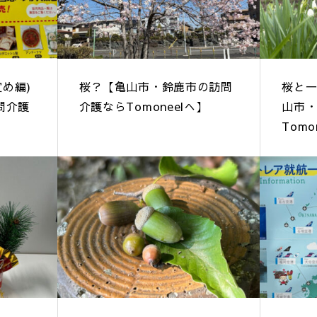
定め編)
桜？【亀山市・鈴鹿市の訪問
桜と
問介護
介護ならTomoneelへ】
山市
Tomo