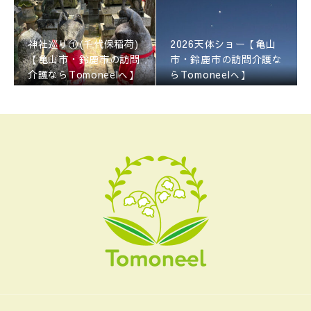
神社巡り①(千代保稲荷)
2026天体ショー【亀山
【亀山市・鈴鹿市の訪問
市・鈴鹿市の訪問介護な
介護ならTomoneelへ】
らTomoneelへ】