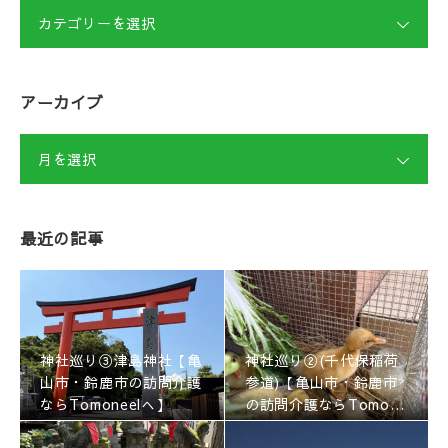
カテゴリーを選択
アーカイブ
月を選択
最近の記事
神社巡り③津島神社【亀
神社巡り②(千代保稲荷
山市・鈴鹿市の訪問介護
参道)【亀山市・鈴鹿市
ならTomoneelへ】
の訪問介護ならTomone
elへ】