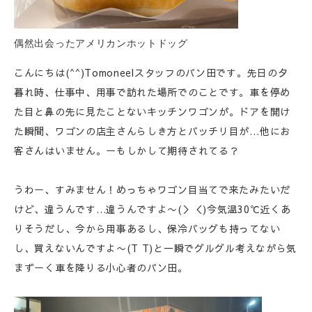
偶然出会ったアメリカンホットドッグ
こんにちは(^^)Tomoneelスタッフのパン田です。先日の夕
暮れ時、仕事中、用事で訪れた場所でのことです。車を停め
た目と鼻の先に見たことないキッチンワゴンが。ドアを開け
た瞬間、ワゴンの店主さんらしき方とバッチリ目が…他にお
客さんはいません。ーもしかして期待されてる？
うわー、すみません！めっちゃワゴン目当てで来たみたいだ
けど、違うんです…違うんですよ〜(＞＜)今気温30℃近くあ
りそうだし、今から用事あるし、保冷バッグも持ってない
し、買えないんですよ〜(T T)と一瞬でグルグル考えながら気
まずーく車を降りる小心者のパン田。