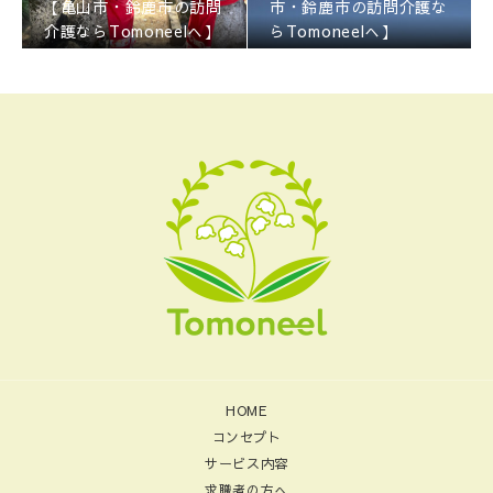
【亀山市・鈴鹿市の訪問
市・鈴鹿市の訪問介護な
介護ならTomoneelへ】
らTomoneelへ】
HOME
コンセプト
サービス内容
求職者の方へ