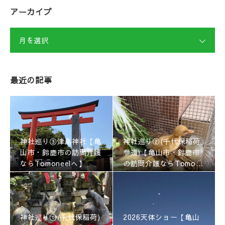
アーカイブ
月を選択
最近の記事
神社巡り③津島神社【亀
神社巡り②(千代保稲荷
山市・鈴鹿市の訪問介護
参道)【亀山市・鈴鹿市
ならTomoneelへ】
の訪問介護ならTomone
elへ】
神社巡り①(千代保稲荷)
2026天体ショー【亀山