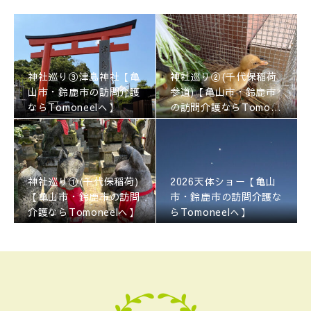
神社巡り③津島神社【亀
神社巡り②(千代保稲荷
山市・鈴鹿市の訪問介護
参道)【亀山市・鈴鹿市
ならTomoneelへ】
の訪問介護ならTomone
elへ】
神社巡り①(千代保稲荷)
2026天体ショー【亀山
【亀山市・鈴鹿市の訪問
市・鈴鹿市の訪問介護な
介護ならTomoneelへ】
らTomoneelへ】