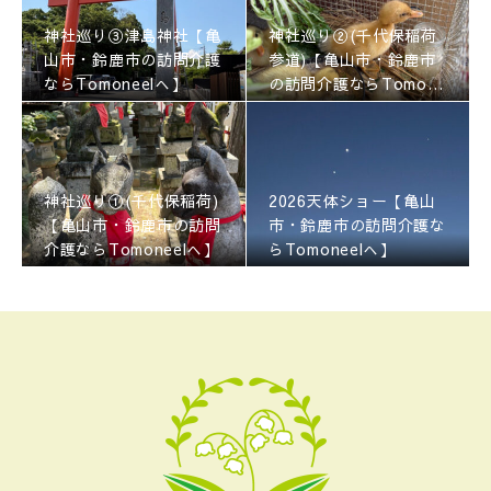
神社巡り③津島神社【亀
神社巡り②(千代保稲荷
山市・鈴鹿市の訪問介護
参道)【亀山市・鈴鹿市
ならTomoneelへ】
の訪問介護ならTomone
elへ】
神社巡り①(千代保稲荷)
2026天体ショー【亀山
【亀山市・鈴鹿市の訪問
市・鈴鹿市の訪問介護な
介護ならTomoneelへ】
らTomoneelへ】