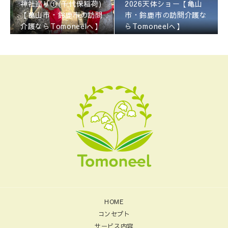
神社巡り①(千代保稲荷)
2026天体ショー【亀山
【亀山市・鈴鹿市の訪問
市・鈴鹿市の訪問介護な
介護ならTomoneelへ】
らTomoneelへ】
HOME
コンセプト
サービス内容