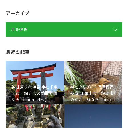
アーカイブ
月を選択
最近の記事
神社巡り③津島神社【亀
神社巡り②(千代保稲荷
山市・鈴鹿市の訪問介護
参道)【亀山市・鈴鹿市
ならTomoneelへ】
の訪問介護ならTomone
elへ】