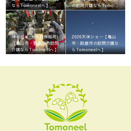
ならTomoneelへ】
の訪問介護ならTomone
elへ】
神社巡り①(千代保稲荷)
2026天体ショー【亀山
【亀山市・鈴鹿市の訪問
市・鈴鹿市の訪問介護な
介護ならTomoneelへ】
らTomoneelへ】