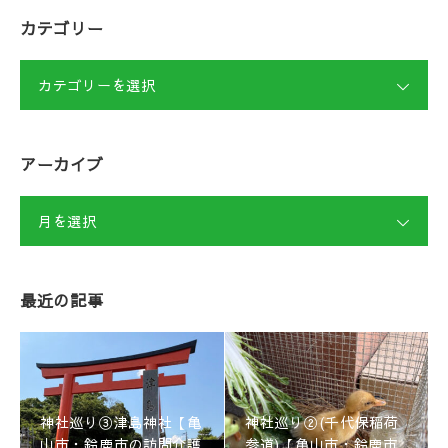
カテゴリー
カテゴリーを選択
アーカイブ
月を選択
最近の記事
神社巡り③津島神社【亀
神社巡り②(千代保稲荷
山市・鈴鹿市の訪問介護
参道)【亀山市・鈴鹿市