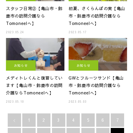
スタッフ日常②【亀山市・鈴
初夏、さくらんぼの実【亀山
鹿市の訪問介護なら
市・鈴鹿市の訪問介護なら
Tomoneelへ】
Tomoneelへ】
2023.05.24
2023.05.17
お知らせ
お知らせ
メディトレくんと復習してい
GWとフルーツサンド【亀山
ます【亀山市・鈴鹿市の訪問
市・鈴鹿市の訪問介護なら
介護ならTomoneelへ】
Tomoneelへ】
2023.05.10
2023.05.03
1
2
3
4
5
6
7