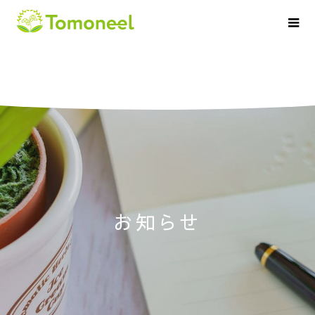
お
知
ら
せ