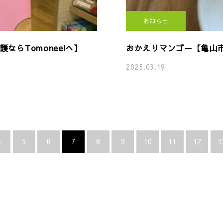
お知らせ
らTomoneelへ】
おかえりマンゴー【亀山市
2025.03.19
4
5
6
7
8
9
10
11
12
1