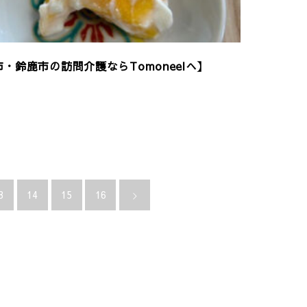
・鈴鹿市の訪問介護ならTomoneelへ】
3
14
15
16