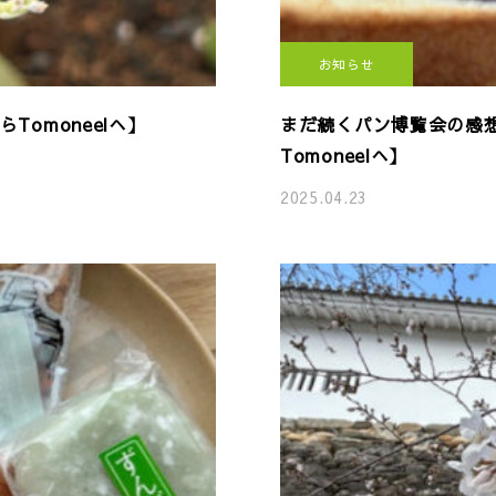
お知らせ
omoneelへ】
まだ続くパン博覧会の感
Tomoneelへ】
2025.04.23