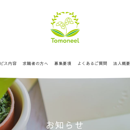
ビス内容
求職者の方へ
募集要項
よくあるご質問
法人概
お
知
ら
せ