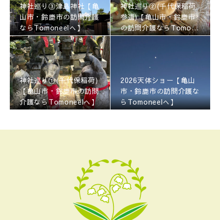
神社巡り③津島神社【亀
神社巡り②(千代保稲荷
山市・鈴鹿市の訪問介護
参道)【亀山市・鈴鹿市
ならTomoneelへ】
の訪問介護ならTomone
elへ】
神社巡り①(千代保稲荷)
2026天体ショー【亀山
【亀山市・鈴鹿市の訪問
市・鈴鹿市の訪問介護な
介護ならTomoneelへ】
らTomoneelへ】